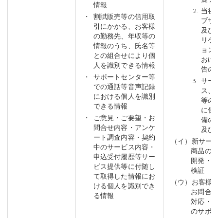
情報
当社
割賦販売等の信用取
ブサ
引にかかる、お客様
及び
の勤務先、年収等の
リケ
情報のうち、氏名等
ョン
との組合せにより個
おけ
人を識別できる情報
告の
サポートセンター等
サー
での通話等音声記録
ス、
における個人を識別
等の
できる情報
に係
ご意見・ご要望・お
備の
問合せ内容・アンケ
及び
ート調査内容・契約
（イ）新サー
中のサービス内容・
商品の
申込受付履歴等サー
開発・
ビス提供等に付随し
検証
て取得した情報にお
（ウ）お客様
ける個人を識別でき
お問合
る情報
対応・
のサポ