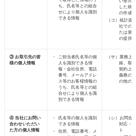
い形式
ち、氏名等との組合
した統
せにより個人を識別
の作成
できる情報
（コ）統計資
社での
たは第
の提供
③ お取引先の皆
ご担当者氏名等の個
（サ）業務上
様の個人情報
人を識別できる情
絡、取
報・会社住所、電話
契約上
番号、メールアドレ
義務の
ス等のお客様情報の
の他の
うち、氏名等との組
合せにより個人を識
別できる情報
④ 当社にお問い
氏名等の個人を識別
（シ）お問合
合わせいただい
できる情報
対応・
た方の個人情報
ト
住所、電話番号、メ