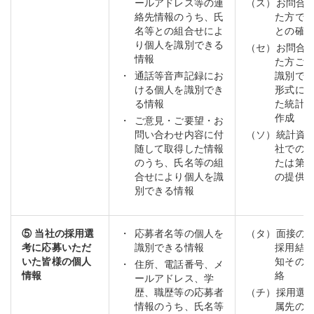
ールアドレス等の連
（ス）お問合
絡先情報のうち、氏
た方で
名等との組合せによ
との確
り個人を識別できる
（セ）お問合
情報
た方ご
通話等音声記録にお
識別で
ける個人を識別でき
形式に
る情報
た統計
作成
ご意見・ご要望・お
問い合わせ内容に付
（ソ）統計資
随して取得した情報
社での
のうち、氏名等の組
たは第
合せにより個人を識
の提供
別できる情報
⑤ 当社の採用選
応募者名等の個人を
（タ）面接の
考に応募いただ
識別できる情報
採用結
いた皆様の個人
知その
住所、電話番号、メ
情報
絡
ールアドレス、学
歴、職歴等の応募者
（チ）採用選
情報のうち、氏名等
属先の