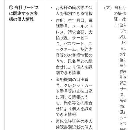
① 当社サービス
お客様の氏名等の個
（ア）当社サ
に関連するお客
人を識別できる情報
の提供
様の個人情報
証・改
住所、生年月日、電
当社
話番号、メールアド
ブサ
レス、請求金額、支
及び
払状況、サービス
リケ
ID、パスワード、ニ
ョン
ックネーム、契約内
おけ
容等のお客様情報の
当社
うち、氏名等との組
当社
合せにより個人を識
携先
別できる情報
引先
金融機関の口座番
第三
号、クレジットカー
サー
ド番号等の支払口座
ス、
に関する情報のう
等の
ち、氏名等との組合
売、
せにより個人を識別
及び
できる情報
ター
運転免許証等の本人
ビス
確認書類記載の個人
提供