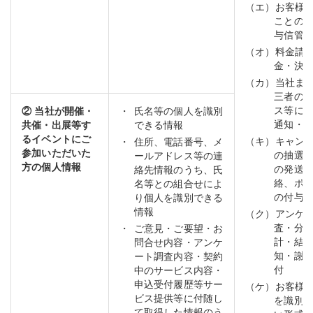
（エ）お客様
ことの
与信管
（オ）料金請
金・決
（カ）当社ま
三者の
ス等に
② 当社が開催・
氏名等の個人を識別
通知・
共催・出展等す
できる情報
るイベントにご
（キ）キャン
住所、電話番号、メ
参加いただいた
の抽選
ールアドレス等の連
方の個人情報
の発送
絡先情報のうち、氏
絡、ポ
名等との組合せによ
の付与
り個人を識別できる
情報
（ク）アンケ
査・分
ご意見・ご要望・お
計・結
問合せ内容・アンケ
知・謝
ート調査内容・契約
付
中のサービス内容・
申込受付履歴等サー
（ケ）お客様
ビス提供等に付随し
を識別
て取得した情報のう