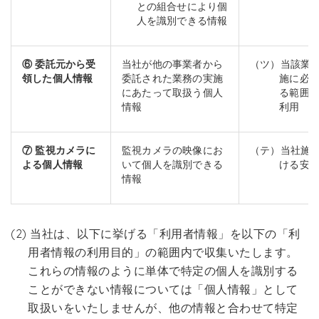
との組合せにより個
人を識別できる情報
⑥ 委託元から受
当社が他の事業者から
（ツ）当該業
領した個人情報
委託された業務の実施
施に必
にあたって取扱う個人
る範囲
情報
利用
⑦ 監視カメラに
監視カメラの映像にお
（テ）当社施
よる個人情報
いて個人を識別できる
ける安
情報
(2) 当社は、以下に挙げる「利用者情報」を以下の「利
用者情報の利用目的」の範囲内で収集いたします。
これらの情報のように単体で特定の個人を識別する
ことができない情報については「個人情報」として
取扱いをいたしませんが、他の情報と合わせて特定